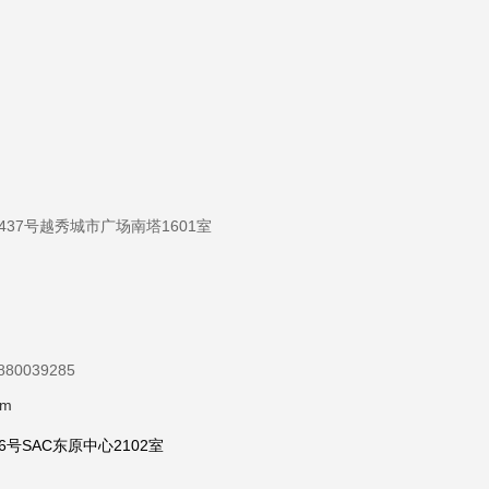
37号越秀城市广场南塔1601室
880039285
om
号SAC东原中心2102室