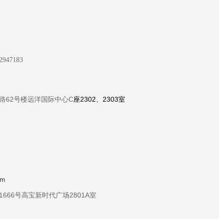
947183
路62号楼远洋国际中心C
座2302、2303室
om
666号高宝新时代广场2801A室