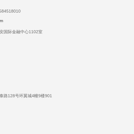
584518010
om
国际金融中心1102室
路128号环翼城4幢9楼901