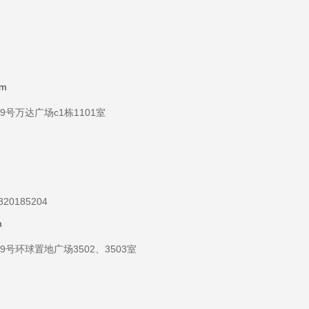
om
号万达广场c1栋1101室
20185204
m
号环球置地广场3502、3503室