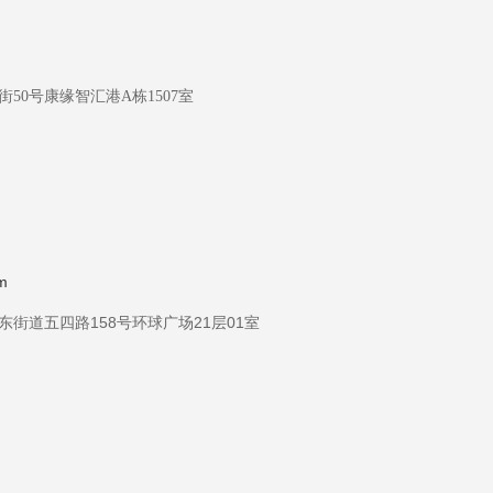
50号康缘智汇港A栋1507室
m
街道五四路158号环球广场21层01室