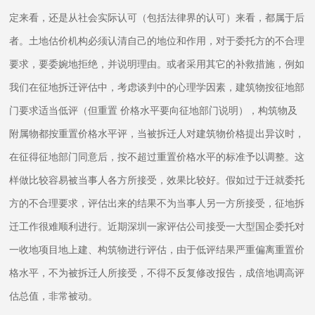
定来看，还是从社会实际认可（包括法律界的认可）来看，都属于后
者。土地估价机构必须认清自己的地位和作用，对于委托方的不合理
要求，要委婉地拒绝，并说明理由。或者采用其它的补救措施，例如
我们在征地拆迁评估中，考虑谈判中的心理学因素，建筑物按征地部
门要求适当低评（但重置 价格水平要向征地部门说明），构筑物及
附属物都按重置价格水平评，当被拆迁人对建筑物价格提出异议时，
在征得征地部门同意后，按不超过重置价格水平的标准予以调整。这
样做比较容易被当事人各方所接受，效果比较好。假如过于迁就委托
方的不合理要求，评估出来的结果不为当事人另一方所接受，征地拆
迁工作很难顺利进行。近期深圳一家评估公司接受一大型国企委托对
一收地项目地上建、构筑物进行评估，由于低评结果严重偏离重置价
格水平，不为被拆迁人所接受，不得不反复修改报告，成倍地调高评
估总值，非常被动。