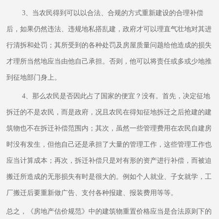
3、当农民得到可以以合法、合规的方式重新建设的合理补偿
后，如果仍然违法、违规地私搭乱建，政府才可以理直气壮地对其进
行清拆和处罚；其所受到的各种处罚及房屋质量问题给他造成的损失
才理所当然地应当由他自己承担。否则，他可以将责任或多或少地推
到征地部门身上。
4、那么农民是否因此占了国家的便宜？没有。首先，决定征地
拆迁的不是农民，而是政府，况且农民在得知征地拆迁之后抢建的建
筑物也不在拆迁补偿范围内；其次，虽然一些管理费用在农民自建房
时没有发生，但他自己还是承担了大量的管理工作，这些管理工作也
应当计算成本；再次，拆迁补偿只是对有形的资产进行补偿，而被迫
搬迁所造成的无形损失有时是很大的。例如个人就业、子女就学，工
厂搬迁后要重新做广告、支付各种报建、报装费用等等。
总之，《房地产估价规范》中的建筑物重置价格应当是合法原则下的