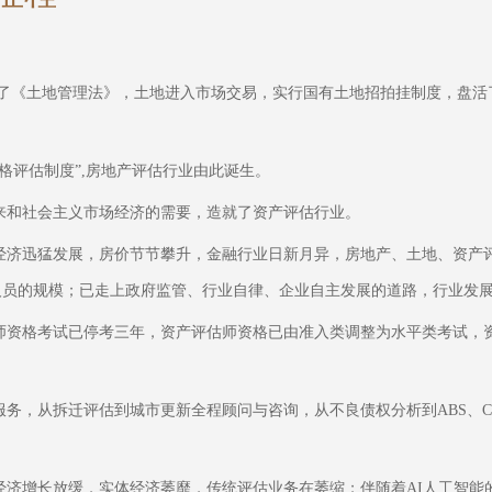
布了《土地管理法》，土地进入市场交易，实行国有土地招拍挂制度，盘活
价格评估制度”,房地产评估行业由此诞生。
来和社会主义市场经济的需要，造就了资产评估行业。
经济迅猛发展，房价节节攀升，金融行业日新月异，房地产、土地、资产
人员的规模；已走上政府监管、行业自律、企业自主发展的道路，行业发
师资格考试已停考三年，资产评估师资格已由准入类调整为水平类考试，资
，从拆迁评估到城市更新全程顾问与咨询，从不良债权分析到ABS、CMBS
经济增长放缓，实体经济萎靡，传统评估业务在萎缩；伴随着AI人工智能