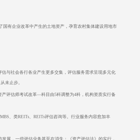
了国有企业改革中产生的土地资产，孕育农村集体建设用地市
评估与社会各行各业产生更多交集，评估服务需求呈现多元化
展从未止步。
产评估师考试改革—科目由5科调整为4科，机构资质实行备
、类REITs、REITs评估咨询等。行业服务内容愈加丰
的发展，一些评估业务甚至在消失；《资产评估法》的实行，