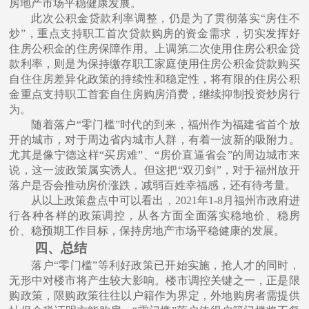
房地产市场平稳健康发展。
此次公积⾦贷款利率调整，仍是为了贯彻落实
“房住不
炒”，重点⽀持职⼯⾸次贷款购房的资⾦需求，切实发挥好
住房公积⾦的住房保障作⽤。上调第⼆次使⽤住房公积⾦贷
款利率，则是为保持缴存职⼯家庭使⽤住房公积⾦贷款购买
⾃住住房差异化政策的持续性和稳定性，将有限的住房公积
⾦重点⽀持职⼯⾸套⾃住房购房消费，继续抑制投资炒房⾏
为。
随着落户
“零⻔槛”时代的到来，福州作为福建省⾸个放
开的城市，对于周边省内城市⼈群，有着⼀波新的吸附⼒。
尤其是像宁德这样“买房难”、“房价直逼省会”的周边城市来
说，这⼀波政策属实诱⼈。但这把“双刃剑”，对于福州放开
落户是否会推动房价涨跌，减弱百姓幸福感，还有待考量。
从以上政策盘点中可以看出，
2021年1-8⽉福州市政府进
⾏各种各样的政策调控，从各⽅⾯全⾯落实稳地价、稳房
价、稳预期⼯作⽬标，保持房地产市场平稳健康的发展。
四、总结
落户
“零门槛”等利好政策已开始实施，抢人才的同时，
无形中对楼市将产生较大影响。楼市调控关键之一，正是限
购政策，限购政策往往以户籍作为界定，外地购房者需提供