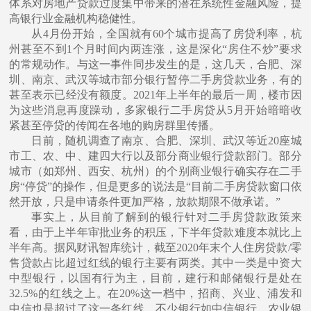
体系对房地产贷款过度集中带来的潜在系统性⾦融⻛险，提
⾼银⾏业⾦融机构稳健性。
从
4⽉份开始，全国就有60个城市提⾼了房贷利率，杭
州甚⾄不到1个⽉时间内两连涨，这是深化“房住不炒”要求
的常规动作。与这⼀事件同步发⽣的是，这⼏天，合肥、深
圳、南京、武汉等城市部分银⾏暂停⼆⼿房贷款业务，有的
甚⾄表示已经没有额度。2021年上半年的最后⼀周，楼市因
为这些消息再度躁动，多家银⾏⼆⼿房贷从5⽉开始暗暗收
紧甚⾄停贷的传闻在各地的购房群⾥传播。
⽇前，随机调查了南京、合肥、深圳、武汉等近
20座城
市⼯、农、中、建四⼤⾏以及部分商业银⾏贷款部⻔。部分
城市（如郑州、⻄安、杭州）的个别商业银⾏确实存在⼆⼿
房“停贷”的操作，但是更多的说法是“⽬前⼆⼿房贷款窗⼝依
然开放，只是申请条件更加严格，放款期限不做承诺。”
事实上，从⽬前了解到的银⾏针对⼆⼿房贷款政策来
看，由于上半年审批业务的积压，下半年贷款难度本就⽐上
半年⾼。据⻛财讯智库统计，截⾄
2020年末个⼈住房贷款/零
售贷款占⽐超过红线的银⾏主要有两类。其中⼀类是中资⼤
中型银⾏，以国有⾏为主，⽬前，建⾏和邮储银⾏是处在
32.5%的红线之上。在20%这⼀档中，招商、兴业、浦发和
中信也是超过了这⼀条红线。不少银⾏如中信银⾏、农业银