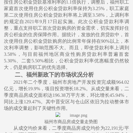
按住房公积⾦贷款基准利率的1.1倍执⾏，调整后，福州职⼯
家庭⾸次使⽤住房公积⾦贷款利率保持为3.25%，职⼯家庭
第⼆次使⽤住房公积⾦贷款利率将上调⾄3.58%，上调利率
的规定⾃2021年9⽉17⽇起实施。此次公积⾦贷款利率调
整，重点⽀持职⼯⾸次贷款购房的资⾦需求，切实发挥好住
房公积⾦的住房保障作⽤。据统计，发放的住房贷款中，⾸
次使⽤住房公积⾦贷款购房的⽐例常年保持在90%以上，本
次利率调整，影响范围不⼤。⽽且，即使贷款利率上调到
3.58%，与⽬前福州地区商业性购房贷款利率普遍⾸套
5.30%、⼆套5.50%相⽐，公积⾦贷款利率优惠幅度仍然较
⼤，仍是购房职⼯的优先选择。
二、福州新政下的市场状况分析
2021年⼆个季度，福州市房地产开发投资完成额964.02
亿元，增⻓19.9%，项⽬投资增⻓18.2%。从成交量来看，⼆
季度商品房成交⾯积达196.38万平⽅⽶，环⽐增⻓45.94%，
同⽐上涨129.47%。其中晋安区与仓⼭区依旧为拉动整体市
场的成交量起到了关键性作⽤。
福州市商品房成交量走势图
从成交均价来看，⼆季度商品房成交均价为
22,191元/平