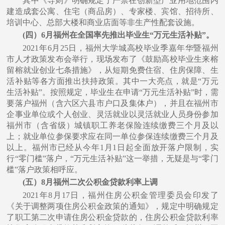
其中《导则》明确规定了严禁在创新型产业⽤地范围内
建造成套公寓、住宅（商品房）、专家楼、宾馆、招待所、
培训中⼼、总部⼤楼和商业店⾯等⾮⽣产性配套设施。
(四）6⽉福州在全国率先推出毕业⽣“万元⽣活补贴”
。
2021年6⽉25⽇，福州⼤学城⾼校毕业季嘉年华暨福州
市⼈才政策发布会举⾏，现场发布了《⿎励⾼校毕业⽣来榕
留榕就业创业七条措施》，从短期免费住宿、住房保障、⽣
活补贴等各⽅⾯推出扶持政策。其中⼀⼤亮点，就是“万元
⽣活补贴”。按照规定，毕业⽣在申请“万元⽣活补贴”时，需
要落户福州（含六区六县市户⼝及集体户），并且在福州市
企事业单位或个⼈创业、灵活就业以灵活就业⼈员身份参加
福州市（含省级）城镇职⼯养⽼保险连续缴费三个⽉及以
上；就业单位参保要求应在同⼀单位参保连续缴费三个⽉及
以上。福州市已经从今年1⽉1⽇起全⾯放开落户限制，实
⾏“零⻔槛”落户，“万元⽣活补贴”这⼀举措，⽆疑是与“零⻔
槛”落户政策相呼应。
(五）8⽉福州⼆次公积⾦贷款利率上调
2021年8⽉17⽇，福州住房公积⾦管理委员会印发了
《关于调整两项住房公积⾦政策的通知》，规定中明确规定
了职⼯第⼆次申请住房公积⾦贷款的，住房公积⾦贷款利率