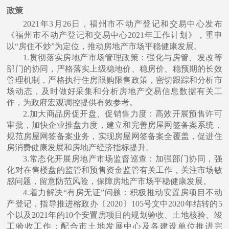
政策
2021年3⽉26⽇，福州市不动产登记和交易中⼼发布
《福州市不动产登记和交易中⼼2021年⼯作计划》，重申
以“房住不炒”为定位，推动房地产市场平稳健康发展。
1.贯彻落实房地产市场管理政策：强化与房管、发改等
部⻔的协同，严格落实上级稳地价、稳房价、稳预期的⻓效
管理机制，严格执⾏住房限购限售政策，密切跟踪和分析市
场动态，及时做好采集和分析房地产交易信息数据有关⼯
作，为政府宏观调控提供有效参考。
2.加⼤商品房促开盘、促销售⼒度：⾼效开展预售许可
审批，加快企业推盘⼒度，建⽴和完善房屋⽹签备案系统，
规范房屋⽹签备案业务，实现房屋⽹签备案全覆盖，促进住
房消费健康发展和房地产经济指标提升。
3.常态化开展房地产市场监督巡查：加强部⻔协同，强
化对在售楼盘的监管和预售资⾦监管有关⼯作，关注市场敏
感问题，留意防范⻛险，保障房地产市场平稳健康发展。
4.着⼒解决“有房⽆证”问题：积极推动安置房项⽬不动
产登记，指导推进榕政办〔2020〕105号⽂中2020年结转的5
个以及2021年的10个安置房项⽬的规划验收、⼟地核验、竣
⼯验收⼯作；配合市⼟地发展中⼼及各建设单位推进完