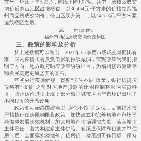
⽅⽶，环⽐下降5.22%，同⽐下降1.07%。其中，⿎楼区成交
均价反超台江区占据榜⾸，以30,454元/平⽅⽶的价格领跑福
州商品房成交均价，仓⼭区跃升第⼆，以24,518元/平⽅⽶紧
追⿎楼区之后。
福州市商品房成交均价走势图
三、政策的影响及分析
从上述数据可以看出，
2021年1-2季度市场成交量同⽐有
涨，国内疫情虽有反复但影响持续减弱，宏观政策为我们指
明了⽅向，地⽅政府响应政策纷纷出台，为福州楼市健康平
稳发展奠定更加坚实的基⽯。
年初央⾏实施新规，贯彻
“房住不炒”政策，银⾏房贷投
放略有“收紧”之势对房地产贷款的⽐例控制将影响房贷额
度，防⽌房价过快上涨；部分热⻔城市房地产市场仍出现了
不同程度的升温迹象。
政策变动始终围绕着以
“房住不炒”为定位，⽬前福州市
严格执⾏住房限购限售政策，加快建⽴和完善房地产市场平
稳健康发展⻓效机制，加⼤房地产市场调控⼒度，落实城市
主体责任，着⼒构建多主体供给、多渠道保障和租购并举住
房制度，全⾯落实稳地价、稳房价、稳预期⼯作⽬标，保持