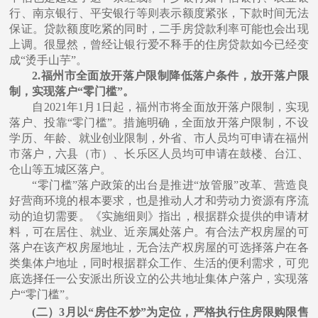
⾏、南京银⾏、平安银⾏等则表示额度紧张，下款时间⽆法
保证。贷款额度吃紧的同时，⼆⼿房贷款利率可能也会出现
上调。很显然，曾经让银⾏爱不释⼿的住房贷款如今已经变
成“烫⼿⼭芋”。
2.福州市全⾯放开落户限制降低落户条件，放开落户限
制，实现落户“零⻔槛”。
⾃
2021年1⽉1⽇起，福州市将全⾯放开落户限制，实现
落户、投靠“零⻔槛”。措施明确，全⾯放开落户限制，不设
学历、年龄、就业创业限制，外省、市⼈员均可申请在福州
市落户，六县（市）、⻓乐区⼈员均可申请在⿎楼、台江、
仓⼭等五城区落户。
“零⻔槛”落户政策的出台是推进“放管服”改⾰、营造良
好营商环境的根本要求，也是推动⼈才和劳动⼒资源有序流
动的迫切需要。《实施细则》指出，根据群众提供的申请材
料，可在居住、就业、近亲属处落户。有合法产权房屋的可
落户在该产权房屋地址，⽆合法产权房屋的可选择落户在各
类集体户地址，同时根据群众⼯作、⽣活的便利需求，可兜
底选择任⼀公安派出所设⽴的公共地址集体户落户，实现落
户“零⻔槛”。
(⼆）3⽉以“房住不炒”为定位，严格执⾏住房限购限售