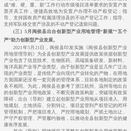
成“难、硬、重、新”⼯作⾏动市级项⽬清单要求的安置户发
票开具⼯作，便捷⾼效地为安置户办理不动产权登记；指
导、⽀持国有房产权属清理涉及的不动产登记⼯作；指导、
⽀持军队移交资产涉及的不动产登记遗留问题。
(三）5⽉闽侯县出台创新型产业⽤地管理“新规”“五个
严”助⼒创新型产业发展
。
2021年5⽉21⽇，闽侯县印发实施《闽侯县创新型产业
⽤地管理导则》为全县创新型产业发展提供政策依据创新型
产业包含了信息技术、⽣物医药、⾼端装备研发、新材料、
海洋⾼新产业等产业类型。由于创新型产业是近⼏年⼴泛出
现的产业类型，是传统产业向现代产业转化的产物，在⽤地
⽅⾯国家还没有⼀套完善的管理体系，⽬前各地制定的政策
各不相同。为此，闽侯县在参考了浙江杭州、温州等地出台
的创新型产业⽤地政策，不断完善政策构架，突破现有政策
障碍，出台《导则》建⽴起创新型产业⽤地从项⽬准⼊、⽤
地规划、⼟地供应、分割转让、项⽬监管到产权登记的闭环
管理机制，严把项⽬准⼊、严控⽤地规划、严抓⼟地出让、
严守产权管理、严管履约验收，以推动全县创新型产业的健
康有序发展。