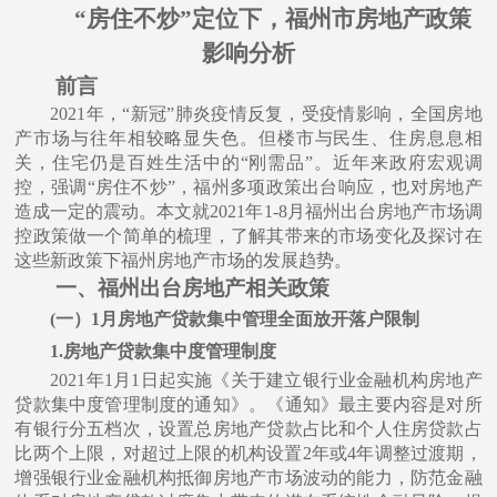
“房住不炒”定位下，福州市房地产政策
影响分析
前⾔
2021年，“新冠”肺炎疫情反复，受疫情影响，全国房地
产市场与往年相较略显失色。但楼市与民生、住房息息相
关，住宅仍是百姓生活中的“刚需品”。近年来政府宏观调
控，强调“房住不炒”，福州多项政策出台响应，也对房地产
造成一定的震动。本文就2021年1-8月福州出台房地产市场调
控政策做一个简单的梳理，了解其带来的市场变化及探讨在
这些新政策下福州房地产市场的发展趋势。
一、福州出台房地产相关政策
(⼀）1⽉房地产贷款集中管理全⾯放开落户限制
1.房地产贷款集中度管理制度
2021年1⽉1⽇起实施《关于建⽴银⾏业⾦融机构房地产
贷款集中度管理制度的通知》。《通知》最主要内容是对所
有银⾏分五档次，设置总房地产贷款占⽐和个⼈住房贷款占
⽐两个上限，对超过上限的机构设置2年或4年调整过渡期，
增强银⾏业⾦融机构抵御房地产市场波动的能⼒，防范⾦融