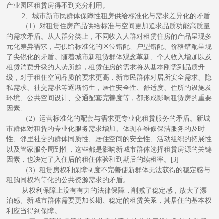
产业园区租赁房得不到充分利用。
2、城市新市民群体保障性租房供给标准化与需求差异化的矛盾
（1）对租赁住房产品供给标准与空间更加追求品质功能高质量
的需求矛盾。从人群分类上，不同收入人群对租赁住房的产品呈现多
元化差异需求，与供给标准化的区位错配、户型错配、价格错配呈现
了尖锐化的矛盾。随着城市新租赁群体观念革新、个人收入增加以及
租赁消费升级的大势所趋，租赁住房的需求将从基本刚需到品质升
级，对于租住空间品质的要求更高，新市民群体对居所安全需求、隐
私需求、社交需求等逐渐衍生，居住安全性、舒适度、住所的设施及
环境、公共空间设计、交通配套完善度等，都形成影响租赁房的重要
因素。
（2）运营标准化的配套与需求更专业化租赁服务的矛盾。新城
市群体对租赁的专业化服务需求增加。体现在维修保洁服务的及时
性、邻里社交的群体同质性、居住空间的安全性、活动组织的拓展性
以及管家服务周到性，这些都是影响新城市群体选择租赁房源的关键
因素，也决定了入住后的租住体验和到期后的续租率。[3]
（3）租赁房权利保障制度不完善使新群体无法获得的稳定感与
租购同权均等化的公共资源需求的矛盾。
从权利保障上没有有力的法律保障，削减了稳定感，放大了漂
泊感。新城市群体需要更加长期、稳定的租赁关系，其居住的基本权
利应当得到保障。