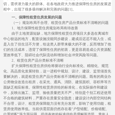
切，需求潜力最大的群体。在各地政府大力推进保障性住房的发展进
程中，出现了很多亟待解决和完善的问题[1]。
一、保障性租赁住房发展的问题
（一）规划布局不合理、租赁住房产品分类标准不清晰的问题
1、地方保障性租赁住房规划布局有待改善
由于土地资源短缺，地方保障性租赁住房项目大多选在离城市
中心较远的地方，配套设施没能同步建设，建成后迟迟不能入住，或
是入住了但生活不方便，给这类人群带来极大的不便，反而增加了他
们的生活成本，违背了保障性住房的初衷，更是容易造成公共资源配
置效率低下、阻碍社会代际流动和增加社会冲突风险等问题。
2、租赁住房产品分类标准不清晰
扩大保障性租赁住房供给将驱动行业向标准化、精细化、规范
化、高品质化发展转轨，这一进程中规划、设计、建设、监管须首先
要解决的，就是租赁住房产品分类标准不清晰的问题。既有的商业办
公类物业改造出租房，在采光、通风、消防、建筑面积、容积率等方
面缺乏相应标准。保障性租赁房供给的标准化，在实际操作和建设
中，反映出施工、监理、验收质量把关不严，特别是个别工程还使用
不合格的建筑材料，严重存在质量安全隐患；建设设计内部空间结构
不合理，设计、租赁房保障能力没有充分发挥，影响了使用功能，租
赁房使用效率低。当前供需层面仍然存在着“户型错配、价格错配、
位置错配”等方面问题，提供有效的标准供给是缓解新市民、青年人