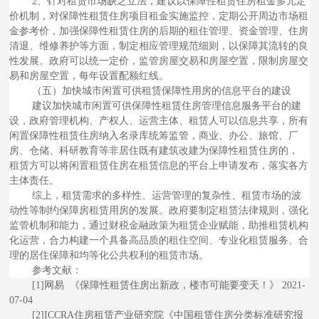
2、针对租赁市场缺乏立法，建议以保障性租赁住房租金多元定
价机制，对保障性租赁住房项目租金实施监控，定期公开周边市场租
金参考价，加强保障性租赁住房的后期的租住管理、资金管理、住房
清退、维修养护等方面，制定相应管理规范细则，以保障其流转的良
性发展。政府可以统一定价，监管房屋交易和房屋空置，限制房屋交
易和房屋空置，每年设置配额红线。
（五）加快城市闲置可供租赁保障性用房的信息平台的建设
建议加快城市闲置可供保障性租赁住房管理信息服务平台的建
设，政府管理机构、产权人、运营主体、租赁人可以信息共享，所有
闲置保障性租赁住房纳入名录库统筹监管，商业、办公、旅馆、厂
房、仓储、科研教育等非居住既有建筑改建为保障性租赁住房的，
租赁方可以将闲置租赁住房在租赁信息的平台上申请发布，落实各方
主体责任。
综上，租赁需求的多样性、运营管理的复杂性、租赁市场的波
动性等制约保障房租赁用房的发展。政府要制定租赁法律规则，强化
监管机制和能力，通过财税金融政策为租赁企业赋能，助推租赁机构
化运营，合力构建一个具备高品质的租住空间、专业化租赁服务、合
理的居住保障和均等化公共权利的租赁市场。
参考文献：
[1]网易 《保障性租赁住房出新政，楼市可能要变天！》 2021-
07-04
[2]ICCRA住房租赁产业研究院《中国租赁住房分类标准研究报