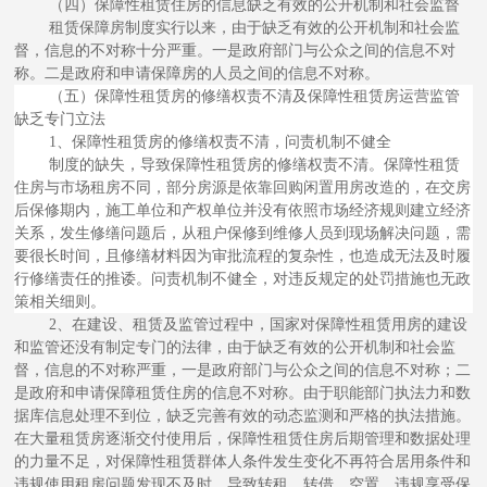
（四）保障性租赁住房的信息缺乏有效的公开机制和社会监督
租赁保障房制度实行以来，由于缺乏有效的公开机制和社会监
督，信息的不对称十分严重。一是政府部门与公众之间的信息不对
称。二是政府和申请保障房的人员之间的信息不对称。
（五）保障性租赁房的修缮权责不清及保障性租赁房运营监管
缺乏专门立法
1、保障性租赁房的修缮权责不清，问责机制不健全
制度的缺失，导致保障性租赁房的修缮权责不清。保障性租赁
住房与市场租房不同，部分房源是依靠回购闲置用房改造的，在交房
后保修期内，施工单位和产权单位并没有依照市场经济规则建立经济
关系，发生修缮问题后，从租户保修到维修人员到现场解决问题，需
要很长时间，且修缮材料因为审批流程的复杂性，也造成无法及时履
行修缮责任的推诿。问责机制不健全，对违反规定的处罚措施也无政
策相关细则。
2、在建设、租赁及监管过程中，国家对保障性租赁用房的建设
和监管还没有制定专门的法律，由于缺乏有效的公开机制和社会监
督，信息的不对称严重，一是政府部门与公众之间的信息不对称；二
是政府和申请保障租赁住房的信息不对称。由于职能部门执法力和数
据库信息处理不到位，缺乏完善有效的动态监测和严格的执法措施。
在大量租赁房逐渐交付使用后，保障性租赁住房后期管理和数据处理
的力量不足，对保障性租赁群体人条件发生变化不再符合居用条件和
违规使用租房问题发现不及时，导致转租、转借、空置、违规享受保