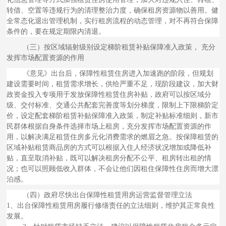
转借、空置等违规行为的清理整治力度，确保租房资源物以善用。健
全常态化退出管理机制，实行租房流程的动态管理，对不再符合保障
条件的，要在规定期限内清退。
（三）按区域辐射级别设定梯阶租赁补贴保障准入政策， 充分
发挥市场配置资源的作用
《意见》出台后，保障性租赁住房进入加速跑的阶段，但规划
建设需要时间，租赁需求增长，供给严重不足，现阶段建议，加大财
政资金投入专项用于发放保障性租赁住房补贴，政府可以按区域分
级、交付标准、交通公共配套完善度等划分梯度，限制上下限梯阶定
价，设定配套梯阶租赁补贴保障准入政策，制定补贴标准细则，新市
民群体根据自身条件选择市场上租房，充分发挥市场配置资源的作
用，以解决满足租赁住房多元化消费需求的燃眉之急。按保障租赁的
区域补贴租赁商品房的方式可以根据入住人经济状况增加或降低补
贴，直至取消补贴，既可以解决租房分配不公平、租房转出租的情
况；也可以照顾低收入群体，不会让他们因租住保障性住房而增大漂
泊感。
（四）政府尽快出台保障性租赁用房运营监督管理立法
1、出台保障性租赁用房履行修缮责任的立法细则，维护其正常良性
发展。