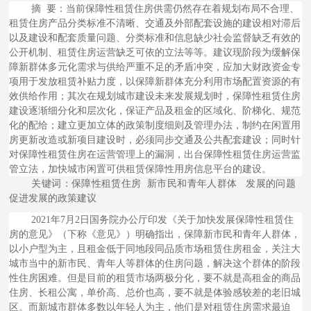
摘 要：当前保障性租赁住房供需仍然存在着规划布局不合理、
租赁住房产品分类标准不清晰、交通及外部配套设施的建设相对滞后
以及建设和配套质量问题、分类标准和信息缺少社会监督缺乏有效的
公开机制、租赁住房运营缺乏可依的立法等等。建议现阶段为缓解保
障新群体多元化需求与供给严重不足的矛盾冲突，应加大财政资金专
项用于发放租赁补贴力度，以保障新群体充分利用市场配置资源的有
效供给作用；其次在规划城市建设未来发展规划时，保障性租赁住房
建设逐渐细分化和层次化，保证产品及租金的区域化、阶梯化、规范
化的配给；建立更加立体的政策制度细则及管理办法，制约在闲置用
房更新改造或新项目建设时，必须同步交通及公共配套建设；同时针
对保障性租赁住房在运营管理上的漏洞，出台保障性租赁住房运营监
管立法，加快城市闲置可供租赁保障性用房信息平台的建设。
关键词：保障性租赁住房 新市民和青年人群体 发展的问题
促进发展的政策建议
2021年7月2日国务院办公厅印发《关于加快发展保障性租赁住
房的意见》（下称《意见》）明确指出，保障新市民和青年人群体，
以小户型为主，且租金低于同地段同品质市场租赁住房租金，关注大
城市当中的新市民、青年人等群体的住房问题，解决这个群体的阶段
性住房困难。但是目前的租赁市场两极分化，要不就是高租金的商品
住房、长租公寓，单价高、总价也高，要不就是体验感较差的老旧城
区。而新城市群体多数以年轻人为主，他们是对租赁住房需求最迫