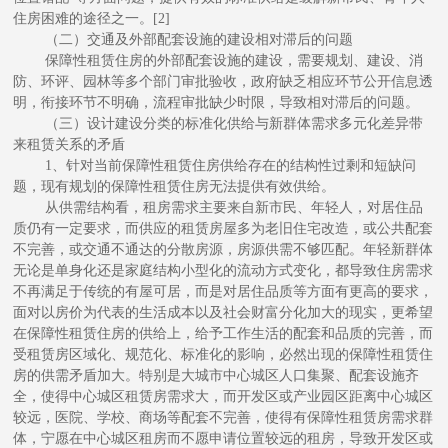
住房困难的途径之一。[2]
（二）交通及外部配套设施的建设相对滞后的问题
保障性租赁住房的外部配套设施的建设，需要规划、建设、消
防、环评、园林等多个部门审批验收，政府缺乏相应环节公开信息透
明，衔接环节不明确，流程审批缺少时限，导致相对滞后的问题。
（三）设计建设分类的标准化供给与新群体需求多元化差异带
来租赁关系的矛盾
1、针对当前保障性租赁住房供给存在的结构性过剩和短缺问
题，现有规划的保障性租赁住房无法提供有效供给。
从供需结构看，租房需求主要来自新市民、年轻人，对居住品
质仍有一定要求，而供应的租赁房屋多为老旧住宅改造，或公共配套
不完善，或交通不通达的分散房源，房源供需不够匹配。年轻新群体
无论是单身化还是家庭结构小型化的流动方式变化，都导致住房需求
不再满足于传统的有屋可居，而是对居住品质等方面有更高的要求，
面对以房价为代表的生活成本以及社会财富分化加大的现实，更希望
在保障性租赁住房的供给上，给予工作生活的配套和品质的完善，而
受租赁房区域化、规范化、标准化的影响，必然出现的保障性租赁住
房的供需矛盾加大。特别是大城市中心城区人口集聚、配套设施齐
全，使得中心城区租赁房需求大，而开发区或产业园区距离中心城区
较远，医院、学校、商场等配套不完善，使得有保障性租赁房需求群
体，宁愿在中心城区租房而不愿申请位置较远的租房，导致开发区或